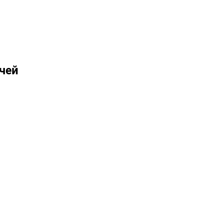
чей
;